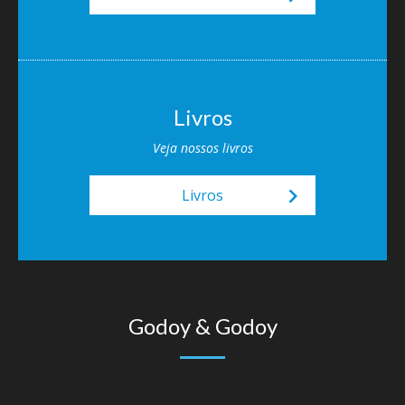
Livros
Veja nossos livros
keyboard_arrow_right
Livros
Godoy & Godoy