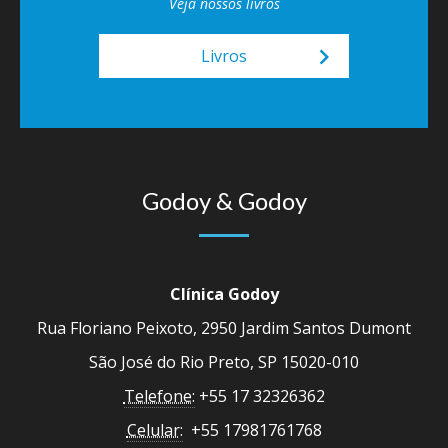
Veja nossos livros
keyboard_arrow_right
Livros
Godoy & Godoy
Clínica Godoy
Rua Floriano Peixoto, 2950 Jardim Santos Dumont
São José do Rio Preto, SP 15020-010
Telefone:
+55 17 32326362
Celular:
+55 17981761768