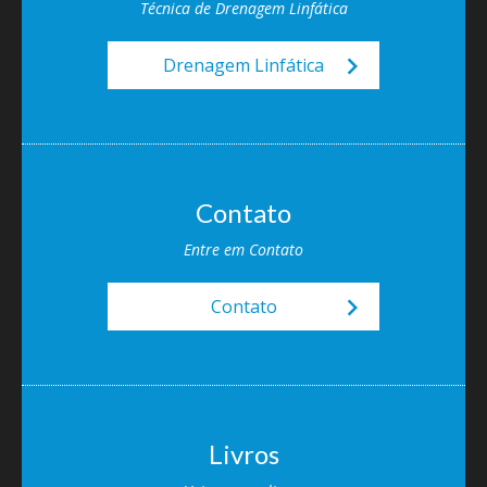
Técnica de Drenagem Linfática
keyboard_arrow_right
Drenagem Linfática
Contato
Entre em Contato
keyboard_arrow_right
Contato
Livros